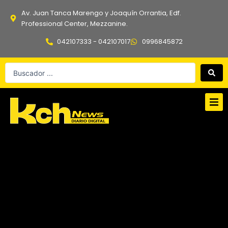
Ir
Av. Juan Tanca Marengo y Joaquín Orrantia, Edf.
al
Professional Center, Mezzanine.
contenido
042107333 - 042107017
0996845872
Search
...