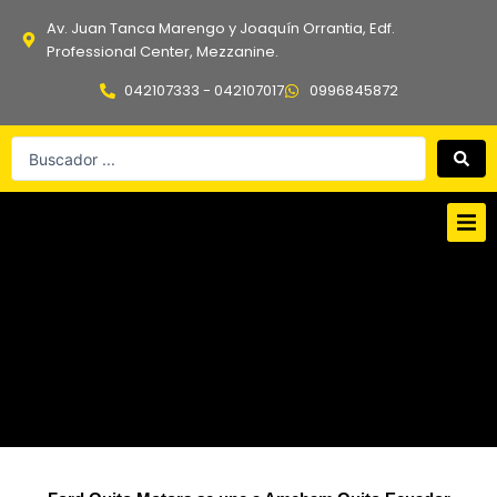
Ir
Av. Juan Tanca Marengo y Joaquín Orrantia, Edf.
al
Professional Center, Mezzanine.
contenido
042107333 - 042107017
0996845872
Search
...