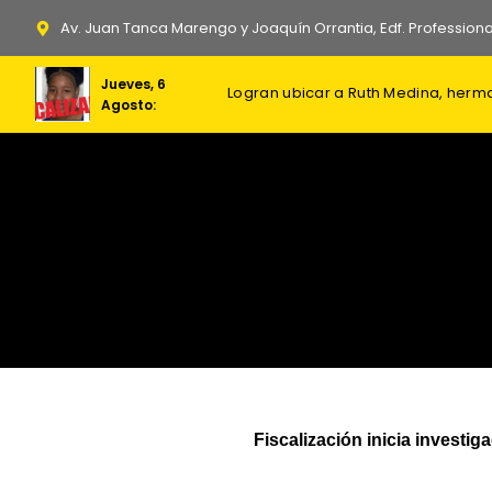
Ir
Av. Juan Tanca Marengo y Joaquín Orrantia, Edf. Professiona
al
contenido
Jueves, 6
Foro Penal contabiliza 382 presos
Dos soldados israelíes mueren en
Ordenan prisión preventiva contr
Agosto:
Fiscalización inicia investi