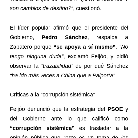
son cambios de destino?”
, cuestionó.
El líder popular afirmó que el presidente del
Gobierno,
Pedro Sánchez
, respalda a
Zapatero porque
“se apoya a sí mismo”
.
“No
tengo ninguna duda”
, exclamó Feijóo, y pidió
observar la
“trazabilidad”
de por qué Sánchez
“ha ido más veces a China que a Paiporta”
.
Críticas a la “corrupción sistémica”
Feijóo denunció que la estrategia del
PSOE
y
del Gobierno ante lo que calificó como
“corrupción sistémica”
es trasladar a la
opinión pública que
“esto es un tema de los