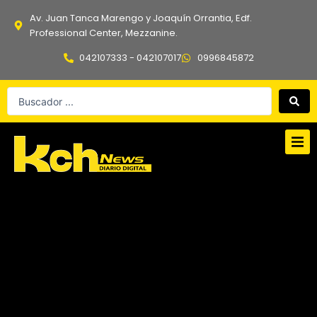
Ir
Av. Juan Tanca Marengo y Joaquín Orrantia, Edf.
al
Professional Center, Mezzanine.
contenido
042107333 - 042107017
0996845872
Search
...