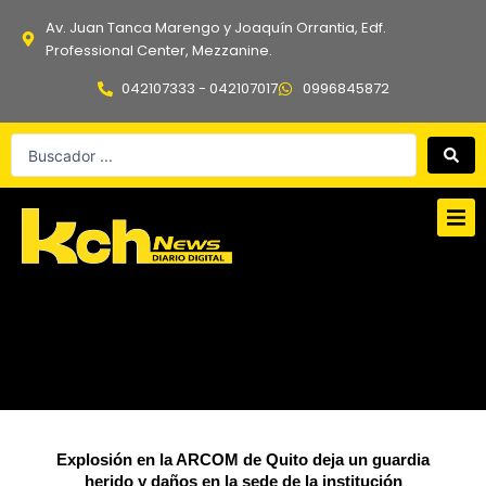
Ir
Av. Juan Tanca Marengo y Joaquín Orrantia, Edf.
al
Professional Center, Mezzanine.
contenido
042107333 - 042107017
0996845872
Search
...
Explosión en la ARCOM de Quito deja un guardia
herido y daños en la sede de la institución