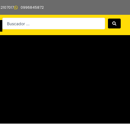
42107017
0996845872
Search
...