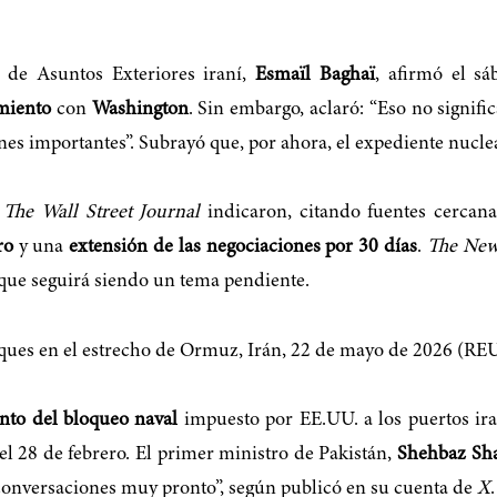
 de Asuntos Exteriores iraní,
Esmaïl Baghaï
, afirmó el s
miento
con
Washington
. Sin embargo, aclaró: “Eso no signif
ones importantes”. Subrayó que, por ahora, el expediente nucle
y
The Wall Street Journal
indicaron, citando fuentes cercana
ro
y una
extensión de las negociaciones por 30 días
.
The New
 que seguirá siendo un tema pendiente.
nto del bloqueo naval
impuesto por EE.UU. a los puertos ira
 el 28 de febrero. El primer ministro de Pakistán,
Shehbaz Sha
conversaciones muy pronto”, según publicó en su cuenta de
X
.