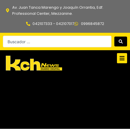
Ir
Av. Juan Tanca Marengo y Joaquín Orrantia, Edf.
al
Professional Center, Mezzanine.
contenido
042107333 - 042107017
0996845872
Search
...