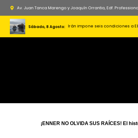
Ir
Av. Juan Tanca Marengo y Joaquín Orrantia, Edf. Professiona
al
contenido
Irán impone seis condiciones a E
Ucrania fortalece su frontera nor
Sábado, 8 Agosto:
¡ENNER NO OLVIDA SUS RAÍCES! El históri