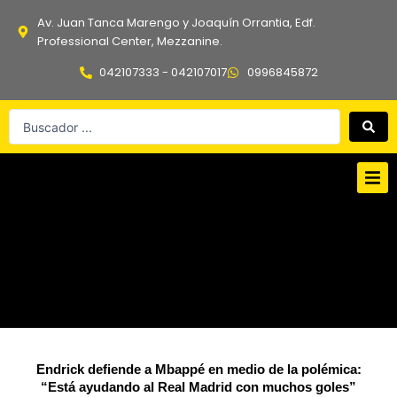
Ir
Av. Juan Tanca Marengo y Joaquín Orrantia, Edf.
al
Professional Center, Mezzanine.
contenido
042107333 - 042107017
0996845872
Search
...
Endrick defiende a Mbappé en medio de la polémica:
“Está ayudando al Real Madrid con muchos goles”