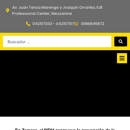
Ir
Av. Juan Tanca Marengo y Joaquín Orrantia, Edf.
al
Professional Center, Mezzanine.
contenido
042107333 - 042107017
0996845872
Search
...