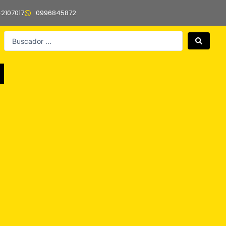
42107017
0996845872
Search
...