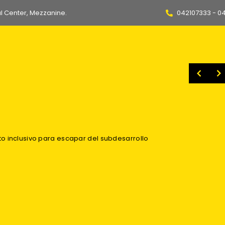
l Center, Mezzanine.
042107333 - 0
 planes de Gobierno de Fujimori y De La Espriella
Más de 30 mil productos irregulares fueron incinerados para evitar que lleguen a hogares ecuatorianos