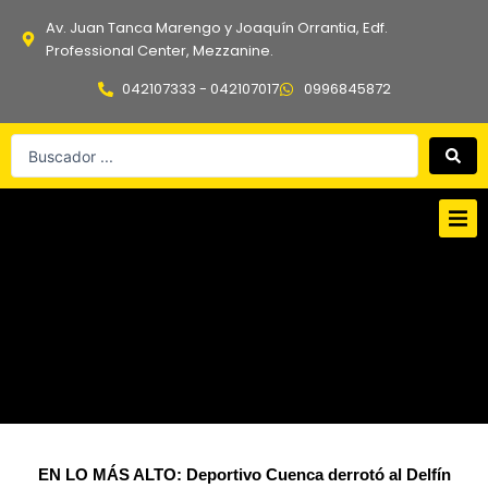
Ir
Av. Juan Tanca Marengo y Joaquín Orrantia, Edf.
al
Professional Center, Mezzanine.
contenido
042107333 - 042107017
0996845872
Search
...
EN LO MÁS ALTO: Deportivo Cuenca derrotó al Delfín