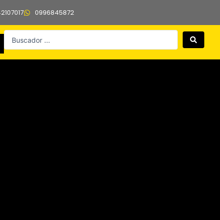
42107017
0996845872
Search
...