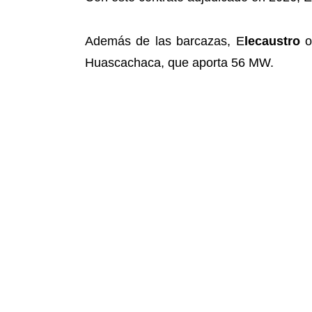
Además de las barcazas, E
lecaustro
op
Huascachaca, que aporta 56 MW.