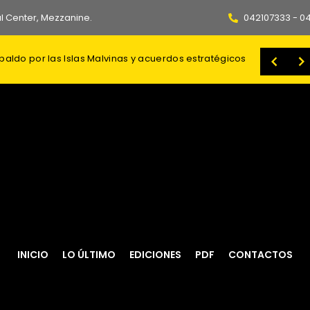
l Center, Mezzanine.
042107333 - 0
fallecidos, entre ellos un menor
Comisión de Selección distribuye 49 impugnaciones contra postulantes a Fiscal General
INICIO
LO ÚLTIMO
EDICIONES
PDF
CONTACTOS