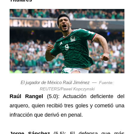
El jugador de México Raúl Jiménez
—
Fuente:
REUTERS/Pawel Kopczynski
Raúl Rangel
(5.0): Actuación deficiente del
arquero, quien recibió tres goles y cometió una
infracción que derivó en penal.
Jorge Sánchez
(5.5): El defensa que más