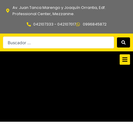
Ir
Av. Juan Tanca Marengo y Joaquín Orrantia, Edf.
al
Professional Center, Mezzanine.
contenido
042107333 - 042107017
0996845872
Search
...