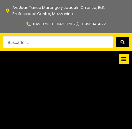
Ir
Av. Juan Tanca Marengo y Joaquín Orrantia, Edf.
al
Professional Center, Mezzanine.
contenido
042107333 - 042107017
0996845872
Search
...