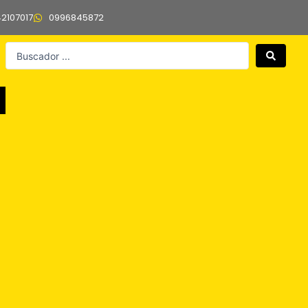
42107017
0996845872
Search
...