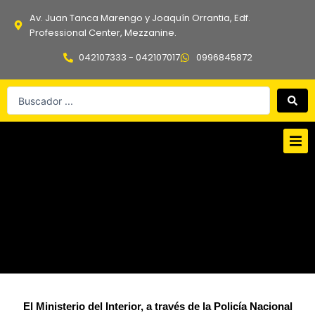
Ir
Av. Juan Tanca Marengo y Joaquín Orrantia, Edf.
al
Professional Center, Mezzanine.
contenido
042107333 - 042107017
0996845872
Search
...
El Ministerio del Interior, a través de la Policía Nacional