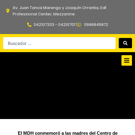
Ir
Av. Juan Tanca Marengo y Joaquín Orrantia, Edf.
al
Professional Center, Mezzanine.
contenido
042107333 - 042107017
0996845872
Search
...
El MDH conmemoró a las madres del Centro de