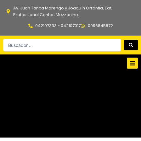
Ir
Av. Juan Tanca Marengo y Joaquín Orrantia, Edf.
al
Professional Center, Mezzanine.
contenido
042107333 - 042107017
0996845872
Search
...