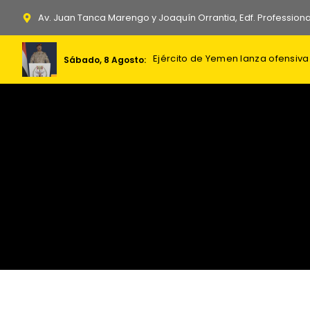
Ir
Av. Juan Tanca Marengo y Joaquín Orrantia, Edf. Professiona
al
contenido
Danie
Milei afirma USD 70.000 millones
Sábado, 8 Agosto:
Sábado, 8 Agosto: