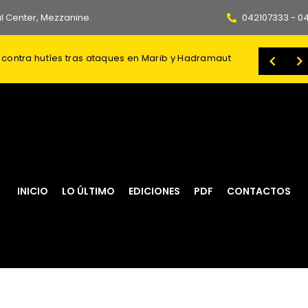
l Center, Mezzanine.
042107333 - 0
 contra corrida: dudas en el mercado
El Ministerio de Trabajo y Desarrollo Humano (MTDH) continúa fortaleciendo su modelo de atención integral para proteger a las familia
INICIO
LO ÚLTIMO
EDICIONES
PDF
CONTACTOS