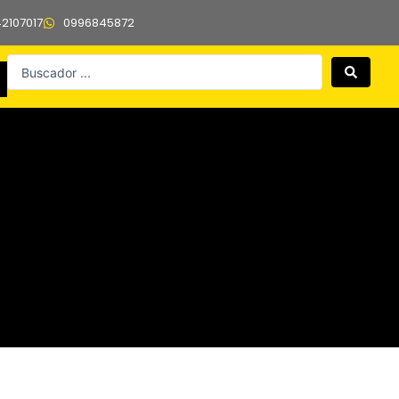
42107017
0996845872
Search
...