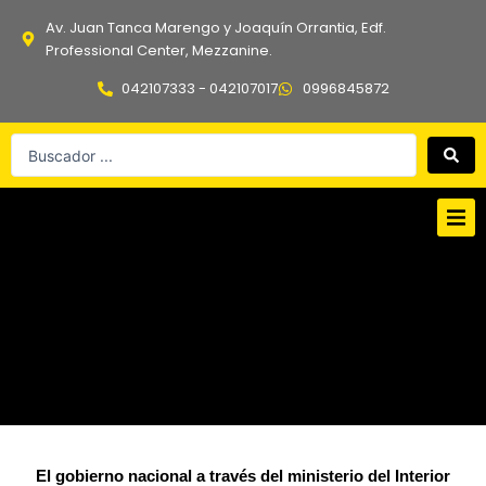
Ir
Av. Juan Tanca Marengo y Joaquín Orrantia, Edf.
al
Professional Center, Mezzanine.
contenido
042107333 - 042107017
0996845872
Search
...
El gobierno nacional a través del ministerio del Interior