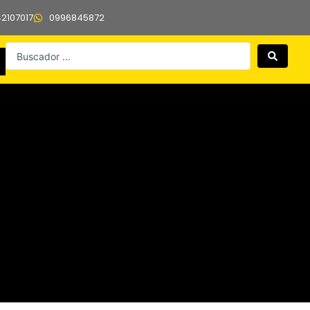
42107017
0996845872
Search
...