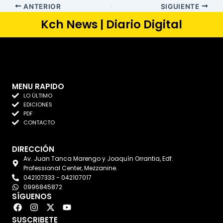
ANTERIOR
SIGUIENTE
Kch News | Diario Digital
MENU RAPIDO
LO ÚLTIMO
EDICIONES
PDF
CONTACTO
DIRECCIÓN
Av. Juan Tanca Marengo y Joaquín Orrantia, Edf.
Professional Center, Mezzanine.
042107333 - 042107017
0996845872
SÍGUENOS
F
I
X
Y
a
n
-
o
SUSCRIBETE
c
s
t
u