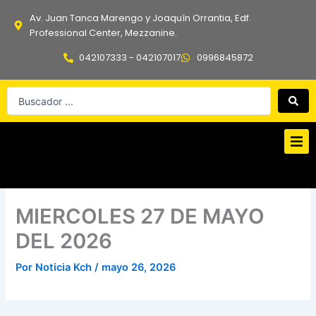
Ir
Av. Juan Tanca Marengo y Joaquín Orrantia, Edf.
al
Professional Center, Mezzanine.
contenido
042107333 - 042107017
0996845872
Search
...
MIERCOLES 27 DE MAYO
DEL 2026
Por
Noticia Kch
/
mayo 26, 2026