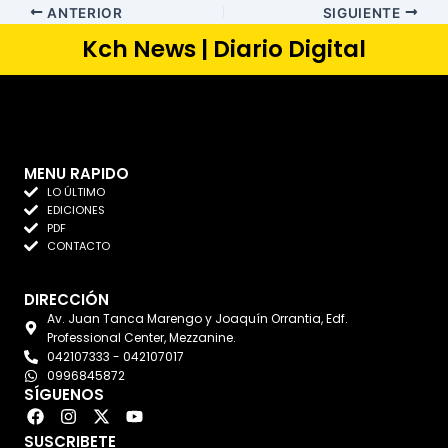
ANTERIOR
SIGUIENTE
Kch News | Diario Digital
MENU RAPIDO
LO ÚLTIMO
EDICIONES
PDF
CONTACTO
DIRECCIÓN
Av. Juan Tanca Marengo y Joaquín Orrantia, Edf.
Professional Center, Mezzanine.
042107333 - 042107017
0996845872
SÍGUENOS
F
I
X
Y
a
n
-
o
SUSCRIBETE
c
s
t
u