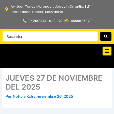
Ir
Av. Juan Tanca Marengo y Joaquín Orrantia, Edf.
al
Professional Center, Mezzanine.
contenido
042107333 - 042107017
0996845872
Search
...
JUEVES 27 DE NOVIEMBRE
DEL 2025
Por
Noticia Kch
/
noviembre 26, 2025