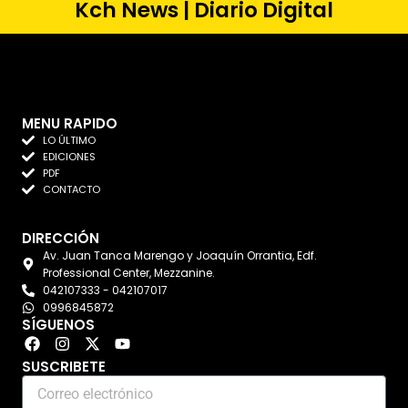
Kch News | Diario Digital
MENU RAPIDO
LO ÚLTIMO
EDICIONES
PDF
CONTACTO
DIRECCIÓN
Av. Juan Tanca Marengo y Joaquín Orrantia, Edf.
Professional Center, Mezzanine.
042107333 - 042107017
0996845872
SÍGUENOS
F
I
X
Y
a
n
-
o
SUSCRIBETE
c
s
t
u
Correo
e
t
w
t
b
a
i
u
electrónico