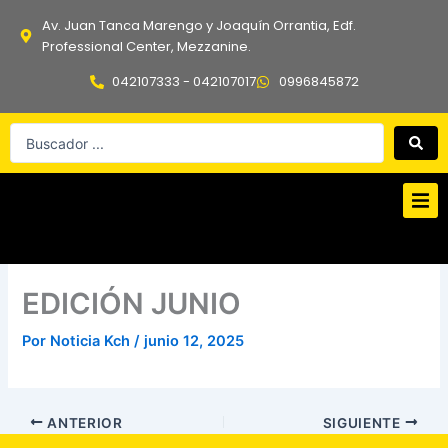
Ir
Av. Juan Tanca Marengo y Joaquín Orrantia, Edf.
al
Professional Center, Mezzanine.
contenido
042107333 - 042107017
0996845872
Search
...
EDICIÓN JUNIO
Por
Noticia Kch
/
junio 12, 2025
ANTERIOR
SIGUIENTE