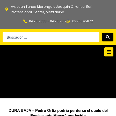
Ir
Av. Juan Tanca Marengo y Joaquín Orrantia, Edf.
al
Professional Center, Mezzanine.
contenido
042107333 - 042107017
0996845872
Search
...
DURA BAJA – Pedro Ortíz podría perderse el duelo del
Emelec ante Macará por lesión