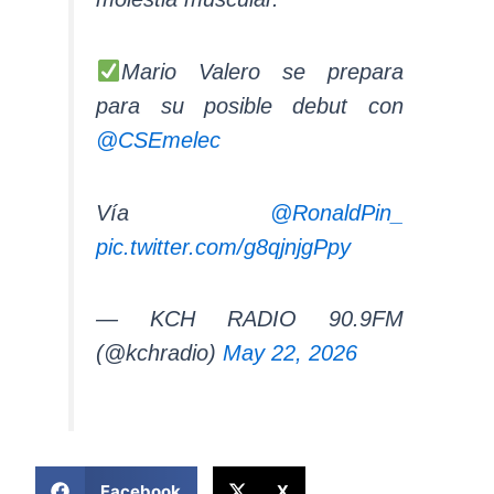
Mario Valero se prepara
para su posible debut con
@CSEmelec
Vía
@RonaldPin_
pic.twitter.com/g8qjnjgPpy
— KCH RADIO 90.9FM
(@kchradio)
May 22, 2026
COMPARTIR ESTA NOTICIA
Facebook
X