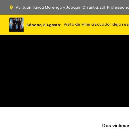
Ir
Av. Juan Tanca Marengo y Joaquín Orrantia, Edf. Professiona
al
contenido
Visita de Milei a Ecuador deja re
Ataque ucraniano en refinería ru
Nuevo bombardeo ruso en Kiev: 4 
Sábado, 8 Agosto:
Dos víctima