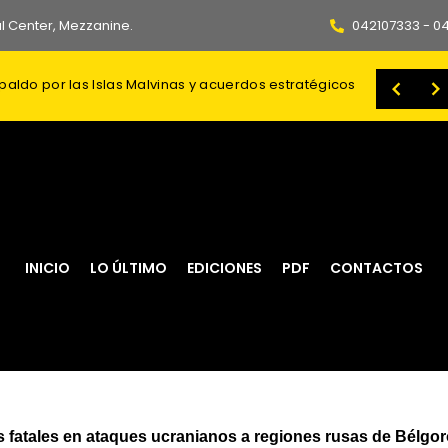
l Center, Mezzanine.
042107333 - 0
spaldo por las Islas Malvinas y acuerdos estratégicos
sa deja cinco heridos
fallecidos, entre ellos un menor
Comisión de Selección distribuye 49 impugnaciones contra postulantes a Fiscal General
INICIO
LO ÚLTIMO
EDICIONES
PDF
CONTACTOS
s fatales en ataques ucranianos a regiones rusas de Bélgor