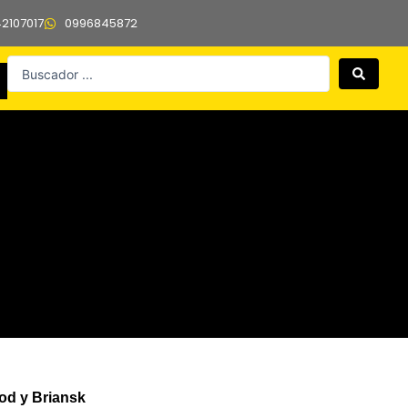
42107017
0996845872
Search
...
od y Briansk