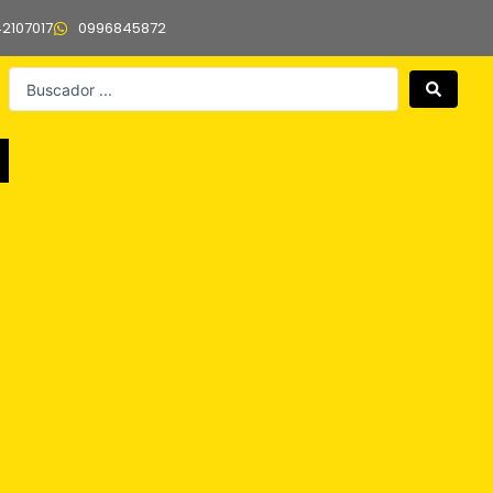
42107017
0996845872
Search
...