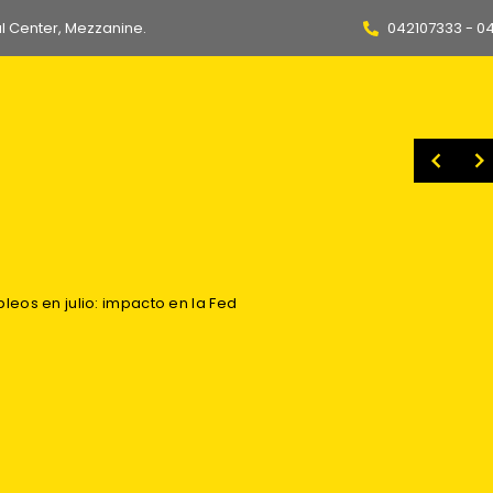
l Center, Mezzanine.
042107333 - 0
paquetes de droga en la Alborada
Arranca el movimiento del feriado: viajeros anticipan sus salidas desde Guayaquil a distintos destinos del país