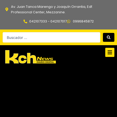
Ir
Av. Juan Tanca Marengo y Joaquín Orrantia, Edf.
al
Professional Center, Mezzanine.
contenido
042107333 - 042107017
0996845872
Search
...