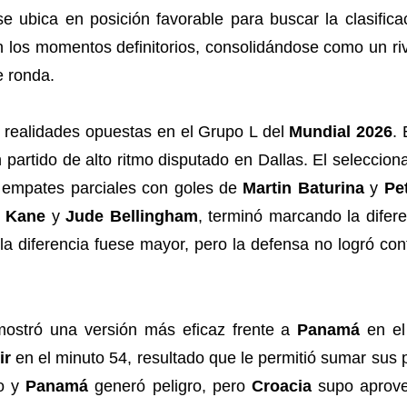
e ubica en posición favorable para buscar la clasifica
n los momentos definitorios, consolidándose como un riv
e ronda.
r realidades opuestas en el Grupo L del
Mundial 2026
. 
 partido de alto ritmo disputado en Dallas. El seleccio
s empates parciales con goles de
Martin Baturina
y
Pe
y Kane
y
Jude Bellingham
, terminó marcando la difer
la diferencia fuese mayor, pero la defensa no logró con
ostró una versión más eficaz frente a
Panamá
en el
ir
en el minuto 54, resultado que le permitió sumar sus
do y
Panamá
generó peligro, pero
Croacia
supo aprove