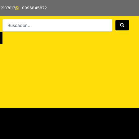
42107017
0996845872
Search
...