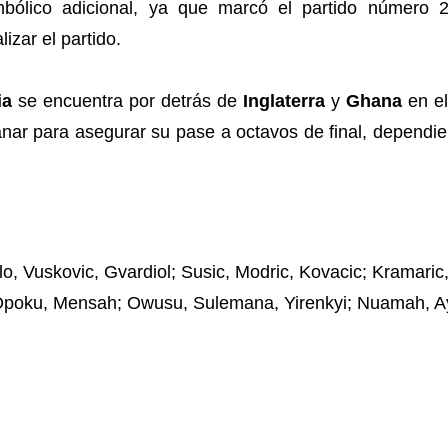
imbólico adicional, ya que marcó el partido número
zar el partido.
ia
se encuentra por detrás de
Inglaterra
y
Ghana
en el
anar para asegurar su pase a octavos de final, dependi
lo, Vuskovic, Gvardiol; Susic, Modric, Kovacic; Kramaric,
 Opoku, Mensah; Owusu, Sulemana, Yirenkyi; Nuamah,