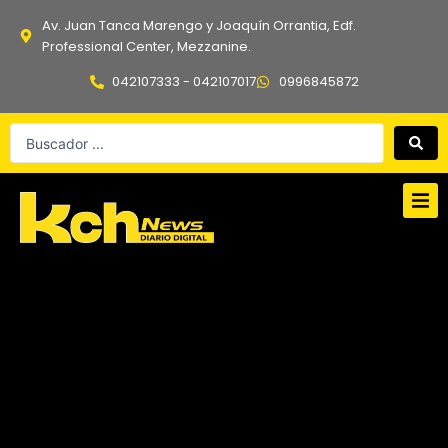
Ir
Av. Juan Tanca Marengo y Joaquín Orrantia, Edf.
al
Professional Center, Mezzanine.
contenido
042107333 - 042107017
0996845872
Search
...