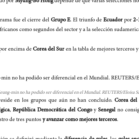
ido por
Myung-Bo Hong
depende de que varias selecciones no 
rama fue el cierre del
Grupo E
. El triunfo de
Ecuador
por
2-
 africanos como segundos del sector y a la selección sudamer
 por encima de
Corea del Sur
en la tabla de mejores terceros 
eung-min no ha podido ser diferencial en el Mundial. REUTERS/Eloísa S
 reside en los grupos que aún no han concluido.
Corea del
lgica
,
República Democrática del Congo
y
Senegal
no consig
stro de tres puntos
y avanzar como mejores terceros
.