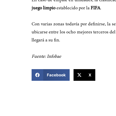
En caso de empate en unidades, la clasifica
juego limpio
establecido por la
FIFA
.
Con varias zonas todavía por definirse, la s
ubicarse entre los ocho mejores terceros del 
llegará a su fin.
Fuente: Infobae
COMPARTIR ESTA NOTICIA
Facebook
X