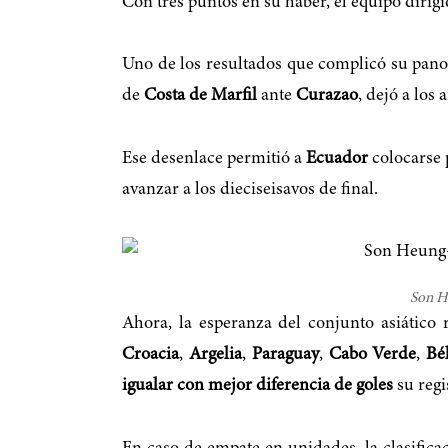
Con tres puntos en su haber, el equipo dirig
Uno de los resultados que complicó su pano
de
Costa de Marfil
ante
Curazao
, dejó a los
Ese desenlace permitió a
Ecuador
colocarse
avanzar a los dieciseisavos de final.
Son H
Ahora, la esperanza del conjunto asiático
Croacia
,
Argelia
,
Paraguay
,
Cabo Verde
,
Bé
igualar con mejor diferencia de goles
su regi