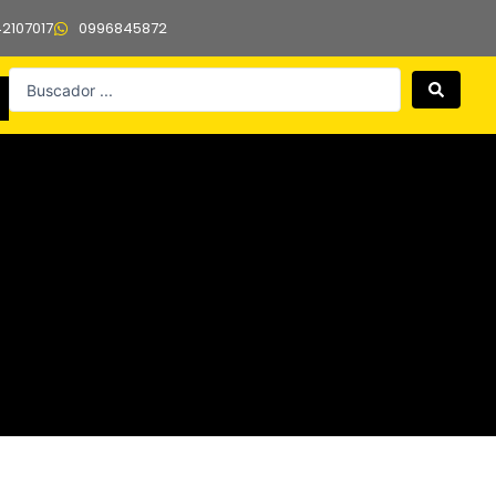
42107017
0996845872
Search
...