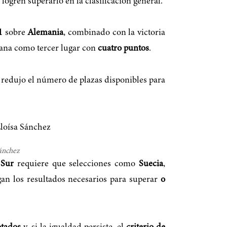
logren superarlo en la clasificación general.
1
sobre
Alemania
, combinado con la victoria
icana como tercer lugar con
cuatro puntos
.
y redujo el número de plazas disponibles para
ánchez
 Sur
requiere que selecciones como
Suecia
,
an los resultados necesarios para superar
o