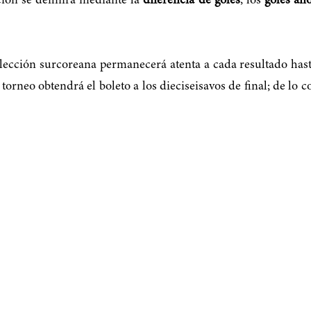
ción se definirá mediante la
diferencia de goles
, los
goles an
elección surcoreana permanecerá atenta a cada resultado hasta 
torneo obtendrá el boleto a los dieciseisavos de final; de lo c