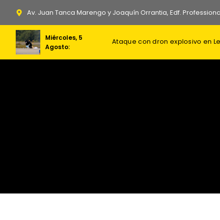
Ir
Av. Juan Tanca Marengo y Joaquín Orrantia, Edf. Professiona
al
contenido
Miércoles, 5
Agosto: