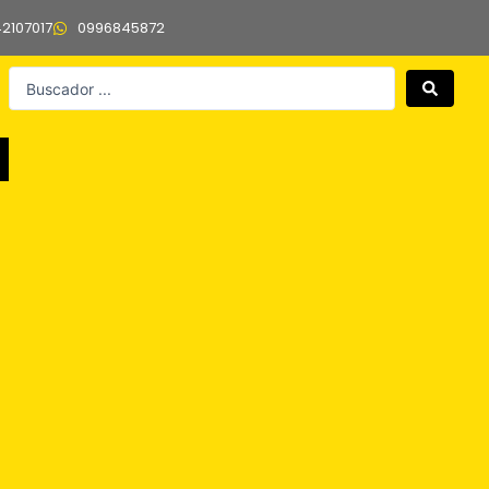
42107017
0996845872
Search
...