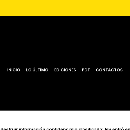
INICIO
LO ÚLTIMO
EDICIONES
PDF
CONTACTOS
destruir información confidencial o clasificada: ley entró en 