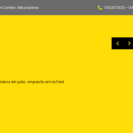
l Center, Mezzanine.
042107333 - 0
paquetes de droga en la Alborada
Arranca el movimiento del feriado: viajeros anticipan sus salidas desde Guayaquil a distintos destinos del país