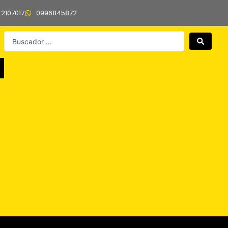
42107017
0996845872
Search
...