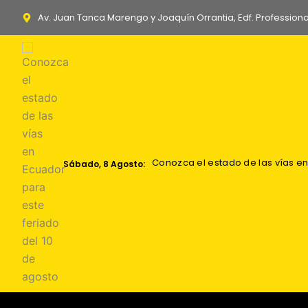
Ir
Av. Juan Tanca Marengo y Joaquín Orrantia, Edf. Professiona
al
contenido
Conozca el estado de las vías en
Los acuerdos comerciales: oport
Zelenski: los Patriots mensuales 
Explosión de dron cerca de gaso
Sábado, 8 Agosto: