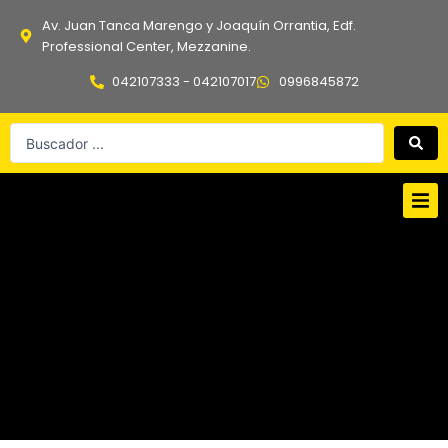
Ir
Av. Juan Tanca Marengo y Joaquín Orrantia, Edf.
al
Professional Center, Mezzanine.
contenido
042107333 - 042107017
0996845872
Search
...