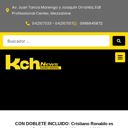
Ir
Av. Juan Tanca Marengo y Joaquín Orrantia, Edf.
al
Professional Center, Mezzanine.
contenido
042107333 - 042107017
0996845872
Search
...
CON DOBLETE INCLUIDO: Cristiano Ronaldo es