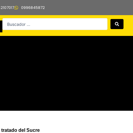
42107017
0996845872
Search
...
 tratado del Sucre