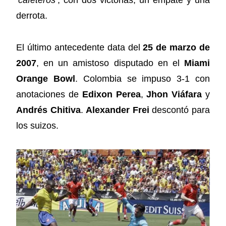
‘cafeteros’
, con dos victorias, un empate y una
derrota.
El último antecedente data del
25 de marzo de
2007
, en un amistoso disputado en el
Miami
Orange Bowl
. Colombia se impuso 3-1 con
anotaciones de
Edixon Perea
,
Jhon Viáfara
y
Andrés Chitiva
.
Alexander Frei
descontó para
los suizos.