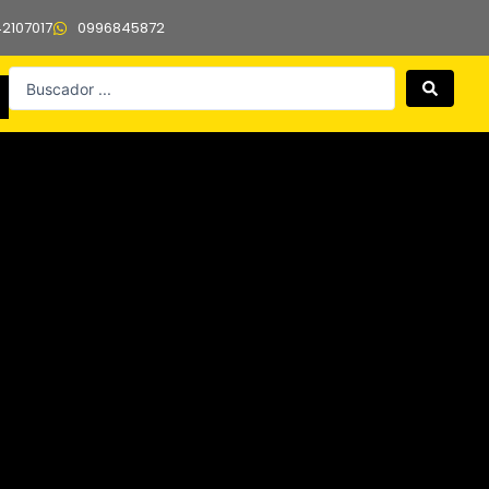
42107017
0996845872
Search
...