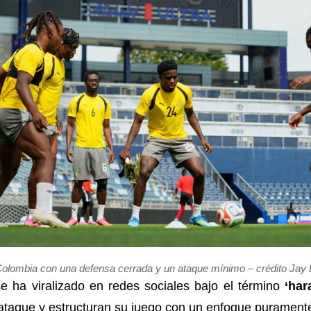
olombia con una defensa cerrada y un ataque mínimo – crédito Jay 
se ha viralizado en redes sociales bajo el término
‘har
l ataque y estructuran su juego con un enfoque purament