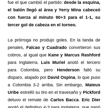
fue el que cambió el partido:
desde la esquina,
el balón llegó al área y Yerry Mina cabeceó
con fuerza al minuto 90+3 para el 1-1, su
tercer gol de cabeza en el torneo.
La prórroga no produjo goles. En la tanda de
penales,
Falcao y Cuadrado
convirtieron sus
cobros, al igual que
Kane y Marcus Rashford
para Inglaterra.
Luis Muriel
anotó el tercero
para Colombia, pero
Henderson
falló su
disparo, atajado por
David Ospina
, lo que puso
a Colombia 3-2 arriba. Sin embargo,
Mateus
Uribe
estrelló su tiro en el travesaño y
Pickford
detuvo el remate de
Carlos Bacca
.
Eric Dier
anotó el definitivo 4-3 para Inglaterra, que ganó