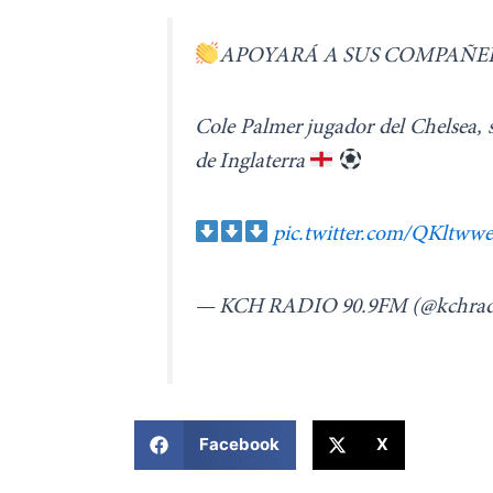
APOYARÁ A SUS COMPAÑE
Cole Palmer jugador del Chelsea, s
de Inglaterra
pic.twitter.com/QKltww
— KCH RADIO 90.9FM (@kchrad
COMPARTIR ESTA NOTICIA
Facebook
X