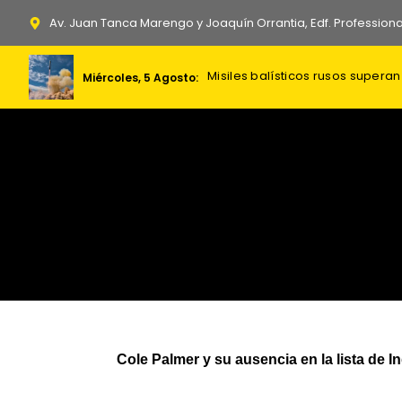
Ir
Av. Juan Tanca Marengo y Joaquín Orrantia, Edf. Professiona
al
contenido
Misiles balísticos rusos super
Gobierno Nacional asegura el p
Miércoles, 5 Agosto:
Cole Palmer y su ausencia en la lista de I