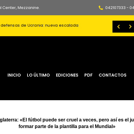
l Center, Mezzanine.
042107333 - 0
an defensas de Ucrania: nueva escalada
atrimonio a familias de Azuay
CLÁSICO ITALIANO: Pervis Estupiñán sumó minutos en el empate (1-1) del Milan ante Inter
Gobierno Nacional fortalece la conectividad entre Azuay y Guayas con la rehabilitación de la vía Cuenca – Molleturo – El Empalme
INICIO
LO ÚLTIMO
EDICIONES
PDF
CONTACTOS
nglaterra: «El fútbol puede ser cruel a veces, pero así es e
formar parte de la plantilla para el Mundial»