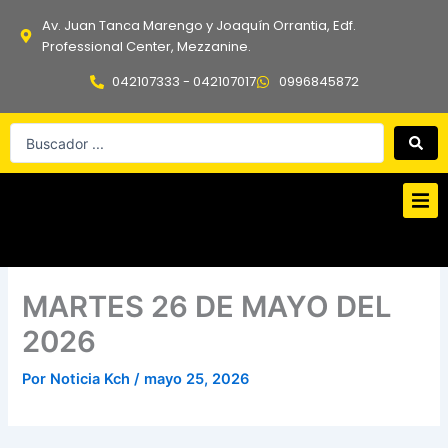
Ir
Av. Juan Tanca Marengo y Joaquín Orrantia, Edf.
al
Professional Center, Mezzanine.
contenido
042107333 - 042107017
0996845872
Search
...
MARTES 26 DE MAYO DEL
2026
Por
Noticia Kch
/
mayo 25, 2026