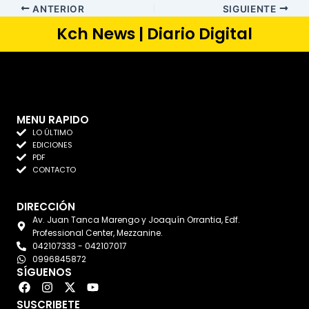
ANTERIOR
SIGUIENTE
Kch News | Diario Digital
MENU RAPIDO
LO ÚLTIMO
EDICIONES
PDF
CONTACTO
DIRECCIÓN
Av. Juan Tanca Marengo y Joaquín Orrantia, Edf.
Professional Center, Mezzanine.
042107333 - 042107017
0996845872
SÍGUENOS
F
I
X
Y
a
n
-
o
SUSCRIBETE
c
s
t
u