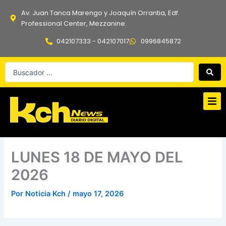
Ir
Av. Juan Tanca Marengo y Joaquín Orrantia, Edf.
al
Professional Center, Mezzanine.
contenido
042107333 - 042107017
0996845872
Search
...
LUNES 18 DE MAYO DEL
2026
Por
Noticia Kch
/
mayo 17, 2026