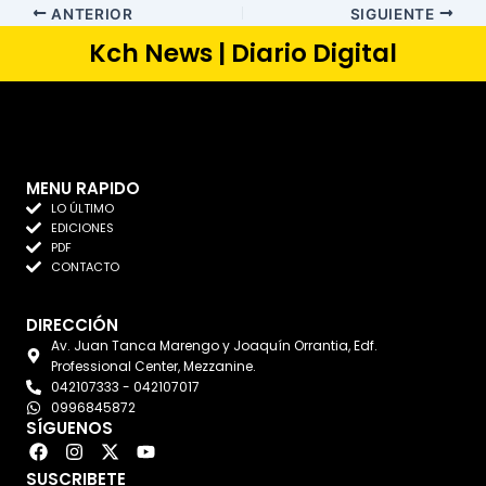
ANTERIOR
SIGUIENTE
Kch News | Diario Digital
MENU RAPIDO
LO ÚLTIMO
EDICIONES
PDF
CONTACTO
DIRECCIÓN
Av. Juan Tanca Marengo y Joaquín Orrantia, Edf.
Professional Center, Mezzanine.
042107333 - 042107017
0996845872
SÍGUENOS
F
I
X
Y
a
n
-
o
SUSCRIBETE
c
s
t
u