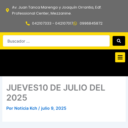
Ir
Av. Juan Tanca Marengo y Joaquín Orrantia, Edf.
al
Professional Center, Mezzanine.
contenido
042107333 - 042107017
0996845872
Search
...
JUEVES10 DE JULIO DEL
2025
Por
Noticia Kch
/
julio 9, 2025