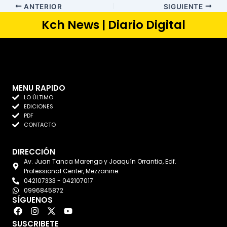
ANTERIOR
SIGUIENTE
Kch News | Diario Digital
MENU RAPIDO
LO ÚLTIMO
EDICIONES
PDF
CONTACTO
DIRECCIÓN
Av. Juan Tanca Marengo y Joaquín Orrantia, Edf.
Professional Center, Mezzanine.
042107333 - 042107017
0996845872
SÍGUENOS
F
I
X
Y
a
n
-
o
SUSCRIBETE
c
s
t
u