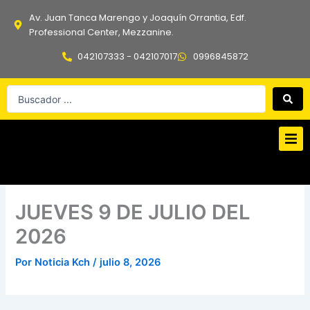
Ir
Av. Juan Tanca Marengo y Joaquín Orrantia, Edf.
al
Professional Center, Mezzanine.
contenido
042107333 - 042107017
0996845872
Search
...
JUEVES 9 DE JULIO DEL
2026
Por
Noticia Kch
/
julio 8, 2026