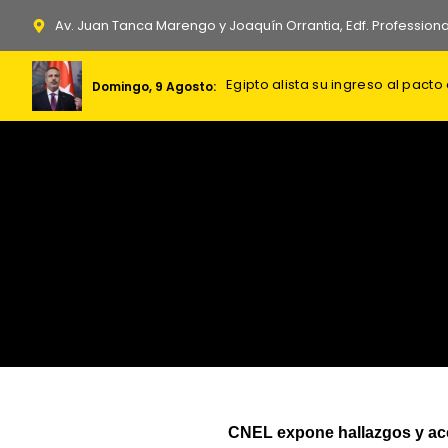
Ir
Av. Juan Tanca Marengo y Joaquín Orrantia, Edf. Professiona
al
contenido
Irán impone seis condiciones a E
Egipto alista su ingreso al pact
Domingo, 9 Agosto:
CNEL expone hallazgos y acc