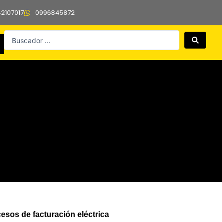
42107017
0996845872
Search
...
sos de facturación eléctrica