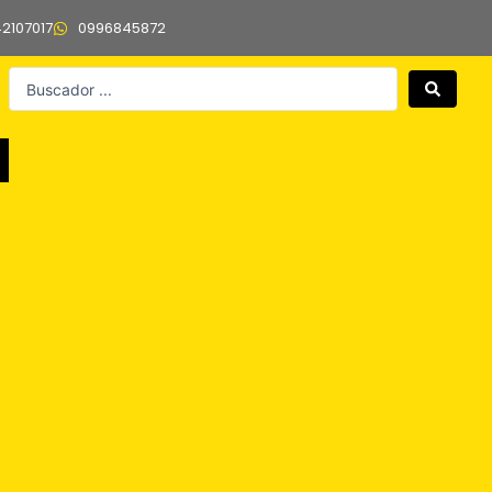
42107017
0996845872
Search
...