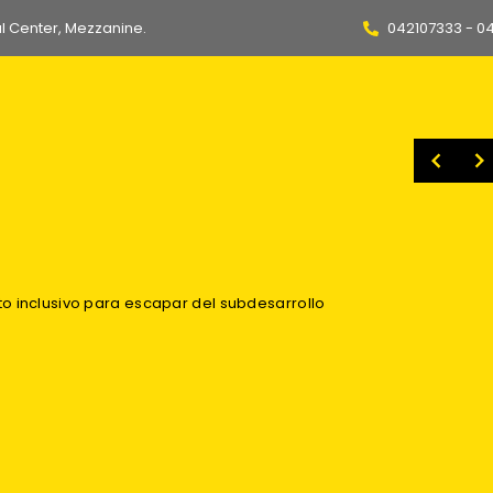
l Center, Mezzanine.
042107333 - 0
 planes de Gobierno de Fujimori y De La Espriella
Más de 30 mil productos irregulares fueron incinerados para evitar que lleguen a hogares ecuatorianos