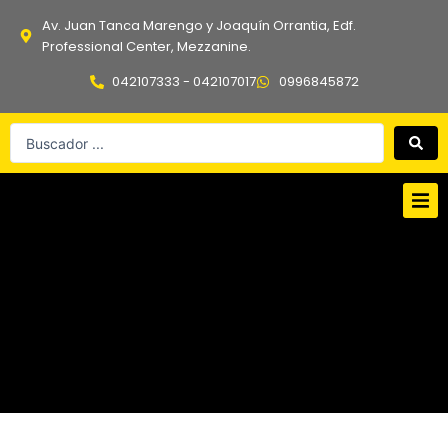
Ir
Av. Juan Tanca Marengo y Joaquín Orrantia, Edf.
al
Professional Center, Mezzanine.
contenido
042107333 - 042107017
0996845872
Search
...